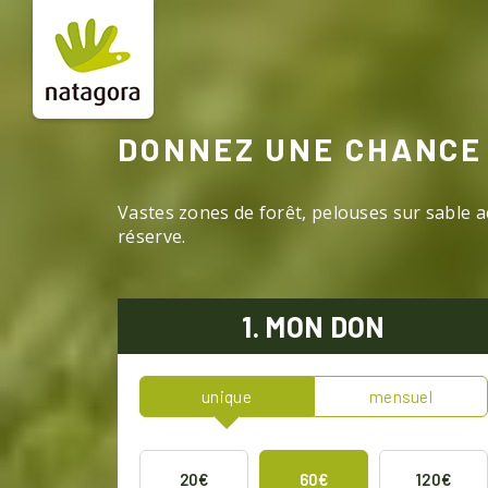
Aller
au
contenu
principal
DONNEZ UNE CHANCE 
Vastes zones de forêt, pelouses sur sable a
réserve.
1. MON DON
unique
mensuel
20€
60€
120€