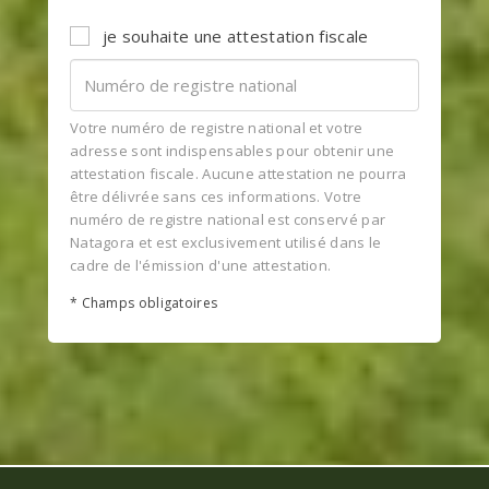
je souhaite une attestation fiscale
Votre numéro de registre national et votre
adresse sont indispensables pour obtenir une
attestation fiscale. Aucune attestation ne pourra
être délivrée sans ces informations. Votre
numéro de registre national est conservé par
Natagora et est exclusivement utilisé dans le
cadre de l'émission d'une attestation.
* Champs obligatoires