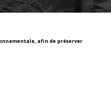
ronnementale, afin de préserver
ns interventionniste et plus accueillante pour
cation.
reprises
ra ?