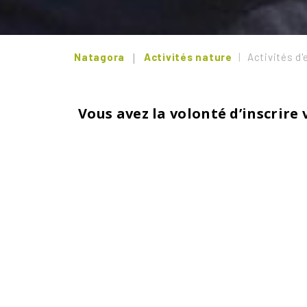
Natagora
Activités nature
Activités d'
Vous avez la volonté d’inscrir
1. En vous accompagnant et en vous conseillan
3. En 
Retrouv
Vou