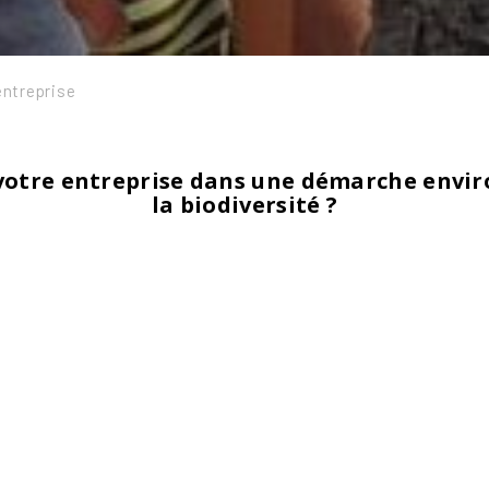
entreprise
e votre entreprise dans une démarche envi
la biodiversité ?
Le Réseau Nature est là pour vous aider !
t pour amener une gestion plus douce de vos espaces verts, moi
la nature
2. En vous garantissant un suivi sur le long terme
vous incluant dans un réseau plus global qui valorise votre impli
ez toutes les infos sur :
https://reseaunature.natagora.be/ent
s souhaitez proposer un partenariat à Natago