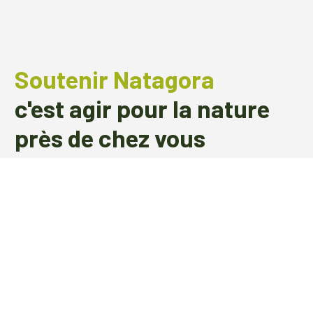
Soutenir Natagora
c'est agir pour la nature
près de chez vous
Avec plus de
30.000 membres et 150.000
sympathisants
, Natagora est la plus
grande association de protection de la
nature en Belgique francophone et
germanophone.