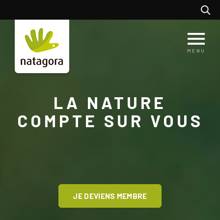
Aller
Recherc
au
contenu
principal
MENU
LA NATURE
COMPTE SUR VOUS
JE DEVIENS MEMBRE