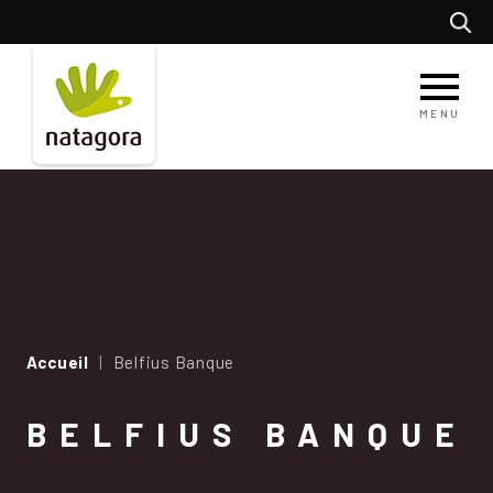
Aller
Recherc
au
contenu
principal
MENU
Accueil
Belfius Banque
BELFIUS BANQUE