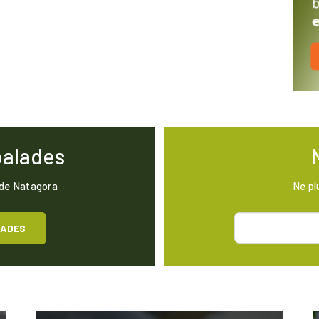
balades
 de Natagora
Ne pl
LADES