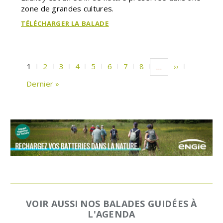
zone de grandes cultures.
TÉLÉCHARGER LA BALADE
Pagination
Page
1
Page
2
Page
3
Page
4
Page
5
Page
6
Page
7
Page
8
Page
››
…
courante
suivante
Dernière
Dernier »
page
VOIR AUSSI NOS BALADES GUIDÉES À
L'AGENDA