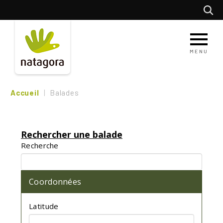
Aller
Recherc
au
contenu
principal
MENU
Accueil
Balades
Rechercher une balade
Recherche
Coordonnées
Latitude