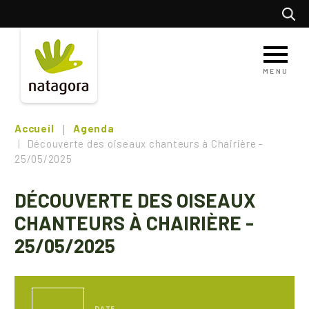
Aller
Recherc
au
contenu
principal
MENU
Accueil
Agenda
Découverte des oiseaux chanteurs à Chairière -
25/05/2025
DÉCOUVERTE DES OISEAUX
CHANTEURS À CHAIRIÈRE -
25/05/2025
DATE