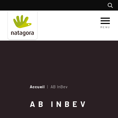
Aller
Recherc
au
contenu
principal
MENU
Accueil
AB InBev
AB INBEV