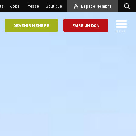
USER
ts
Jobs
Presse
Boutique
Espace Membre
Recherc
ACCOUNT
MENU
DEVENIR MEMBRE
FAIRE UN DON
MENU